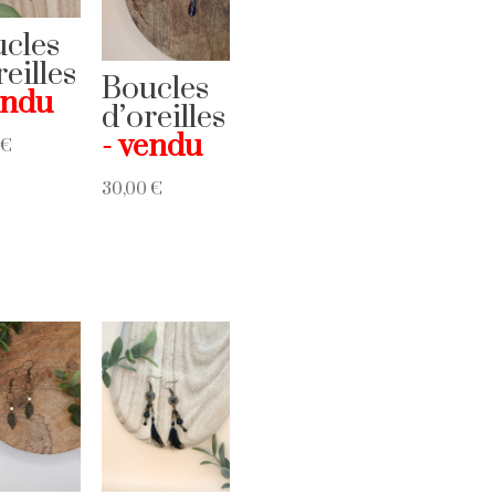
cles
reilles
Boucles
d’oreilles
0
€
30,00
€