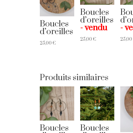
Boucles
Bou
d’oreilles
d’o
Boucles
d’oreilles
25,00
€
25,0
25,00
€
Produits similaires
Boucles
Boucles