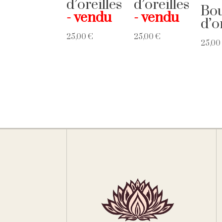
d’oreilles
d’oreilles
Bou
d’o
25,00
€
25,00
€
25,0